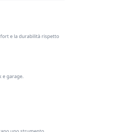
ort e la durabilità rispetto
ck e garage.
iderano uno strumento