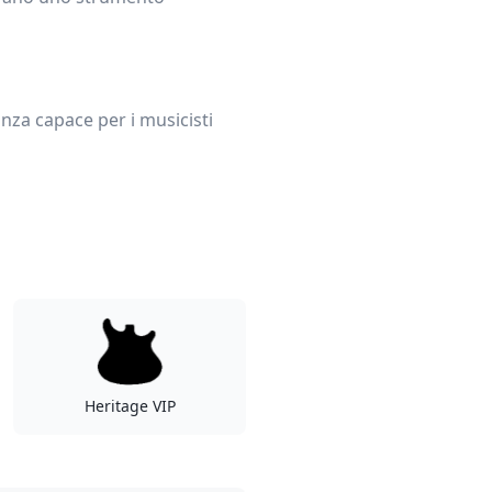
nza capace per i musicisti
Heritage VIP