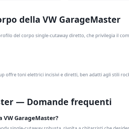
corpo della VW GarageMaster
ofilo del corpo single-cutaway diretto, che privilegia il comf
offre toni elettrici incisivi e diretti, ben adatti agli stili ro
ter — Domande frequenti
 la VW GarageMaster?
d-body single-cutaway robusta, rivolta a chitarristi che des