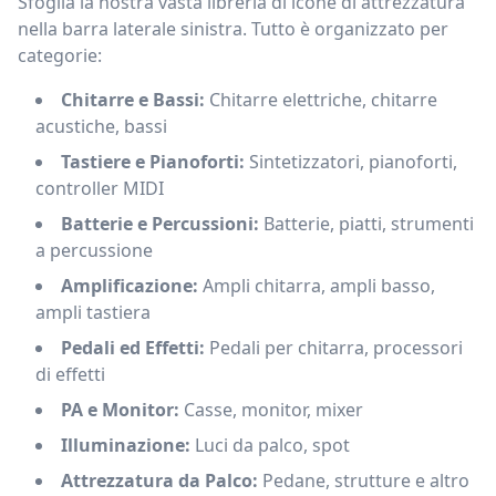
Sfoglia la nostra vasta libreria di icone di attrezzatura
nella barra laterale sinistra. Tutto è organizzato per
categorie:
Chitarre e Bassi:
Chitarre elettriche, chitarre
acustiche, bassi
Tastiere e Pianoforti:
Sintetizzatori, pianoforti,
controller MIDI
Batterie e Percussioni:
Batterie, piatti, strumenti
a percussione
Amplificazione:
Ampli chitarra, ampli basso,
ampli tastiera
Pedali ed Effetti:
Pedali per chitarra, processori
di effetti
PA e Monitor:
Casse, monitor, mixer
Illuminazione:
Luci da palco, spot
Attrezzatura da Palco:
Pedane, strutture e altro