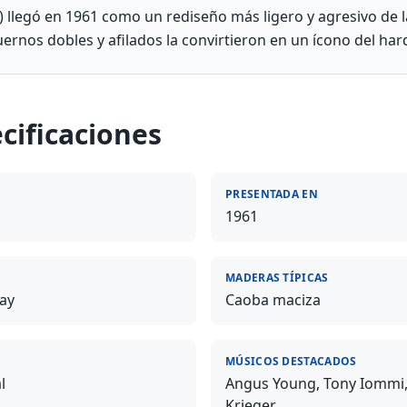
) llegó en 1961 como un rediseño más ligero y agresivo de l
uernos dobles y afilados la convirtieron en un ícono del har
cificaciones
PRESENTADA EN
1961
MADERAS TÍPICAS
ay
Caoba maciza
MÚSICOS DESTACADOS
l
Angus Young, Tony Iommi,
Krieger