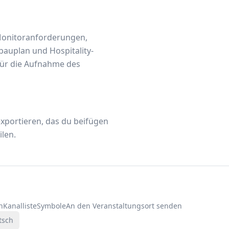
 Monitoranforderungen,
bauplan und Hospitality-
 für die Aufnahme des
exportieren, das du beifügen
len.
n
Kanalliste
Symbole
An den Veranstaltungsort senden
tsch