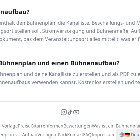
enaufbau?
nthält den Bühnenplan, die Kanalliste, Beschallungs- und
ungsort stellen soll, Stromversorgung und Bühnenmaße, Auf
Dokument, das dem Veranstaltungsort alles mitteilt, was er
n Bühnenplan und einen Bühnenaufbau?
hnenplan und deine Kanalliste zu erstellen und als PDF zu 
hnenaufbaus verwenden kannst. Kostenlos erstellen und tei
-Vorlage
Preise
Gitarrenformen
Bewertungen
Was ist ein Bühnenpla
nplan vs. Aufbau
Vorlagen-Pack
Kontakt
FAQ
Impressum
🇩🇪
Deu