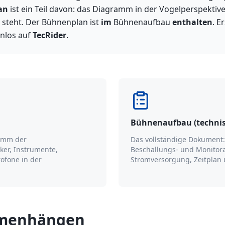
an
ist ein Teil davon: das Diagramm in der Vogelperspektive
 steht. Der Bühnenplan ist
im
Bühnenaufbau
enthalten
. E
enlos auf
TecRider
.
Bühnenaufbau (technis
ramm der
Das vollständige Dokument:
ker, Instrumente,
Beschallungs- und Monitora
rofone in der
Stromversorgung, Zeitplan u
mmenhängen